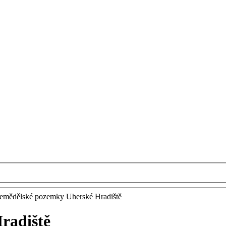
emědělské pozemky Uherské Hradiště
radiště