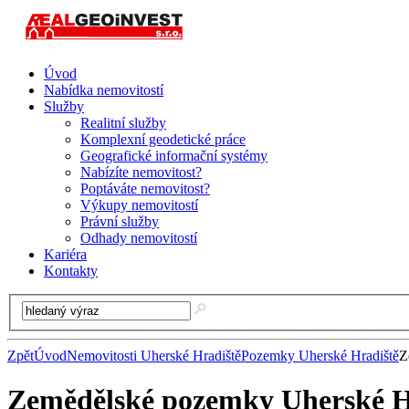
Úvod
Nabídka nemovitostí
Služby
Realitní služby
Komplexní geodetické práce
Geografické informační systémy
Nabízíte nemovitost?
Poptáváte nemovitost?
Výkupy nemovitostí
Právní služby
Odhady nemovitostí
Kariéra
Kontakty
Zpět
Úvod
Nemovitosti Uherské Hradiště
Pozemky Uherské Hradiště
Z
Zemědělské pozemky Uherské H